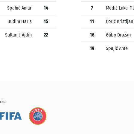
Spahić Amar
14
7
Medić Luka-Fil
Budim Haris
15
11
Ćorić Kristijan
Sultanić Ajdin
22
16
Glibo Dražan
19
Spajić Ante
cije