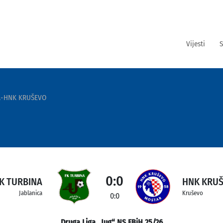
Vijesti
S
A-HNK KRUŠEVO
0:0
K TURBINA
HNK KRU
Jablanica
Kruševo
0:0
Druga Liga „Jug“ NS FBiH 25/26