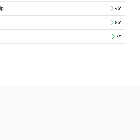
ip
46'
86'
77'