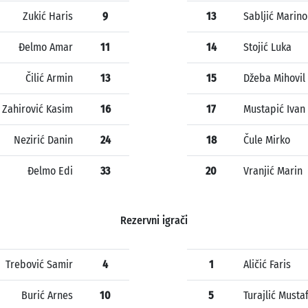
Zukić Haris
9
13
Sabljić Marino
Đelmo Amar
11
14
Stojić Luka
Čilić Armin
13
15
Džeba Mihovil
Zahirović Kasim
16
17
Mustapić Ivan
Nezirić Danin
24
18
Čule Mirko
Đelmo Edi
33
20
Vranjić Marin
Rezervni igrači
Trebović Samir
4
1
Aličić Faris
Burić Arnes
10
5
Turajlić Musta