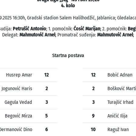
4. kolo
9.2025 16:30h, Gradski stadion Salem Halilhodžić, Jablanica; Gledalaca
sudija:
Petrušić Antonio
; 1. pomoćnik:
Ćosić Marijan
; 2. pomoćnik:
Begi
Delegat:
Mahmutović Arnel
; Promatrač suđenja:
Mahmutović Arnel
;
Startna postava
Husrep Amar
12
12
Bobić Adnan
Jogunović Haris
2
2
Bošković Mart
Gagula Vedad
3
3
Turajlić Irhad
Begović Mirza
5
9
Aničić Ilija
Đermanović Dino
6
10
Raguž Ivan