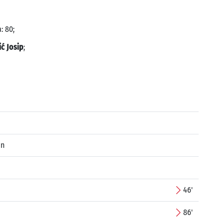
: 80;
ć Josip
;
in
46'
86'