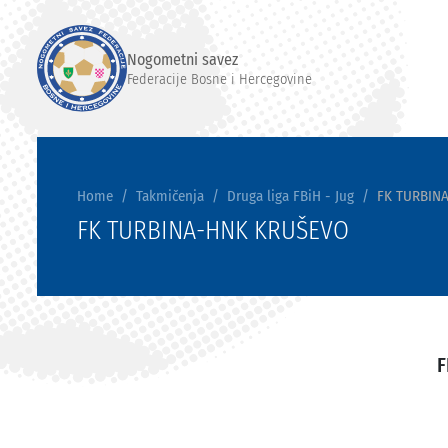
Nogometni savez
Federacije Bosne i Hercegovine
Home
Takmičenja
Druga liga FBiH - Jug
FK TURBIN
FK TURBINA-HNK KRUŠEVO
F