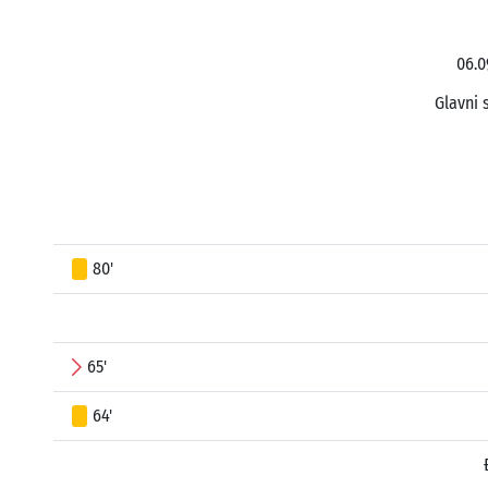
06.0
Glavni 
80'
65'
64'