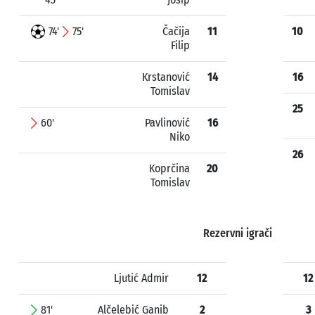
74'
75'
Čačija
11
10
Filip
Krstanović
14
16
Tomislav
25
60'
Pavlinović
16
Niko
26
Koprčina
20
Tomislav
Rezervni igrači
Ljutić Admir
12
12
81'
Alčelebić Ganib
2
3