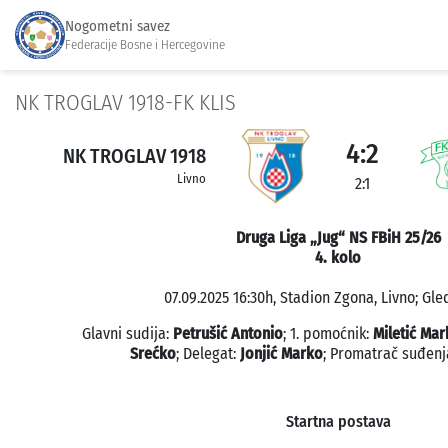
Nogometni savez
Federacije Bosne i Hercegovine
NK TROGLAV 1918-FK KLIS
4:2
NK TROGLAV 1918
Livno
2:1
Druga Liga „Jug“ NS FBiH 25/26
4. kolo
07.09.2025 16:30h, Stadion Zgona, Livno; Gle
Glavni sudija:
Petrušić Antonio
; 1. pomoćnik:
Miletić Mar
Srećko
; Delegat:
Jonjić Marko
; Promatrač suđenj
Startna postava