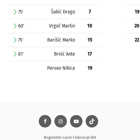
75'
Šakić Drago
7
19
60'
Vrgoč Martin
10
20
75'
Barišić Marko
15
22
81'
Brnić Ante
17
Pervan Nikica
19
Nogometni savez Federacije BiH