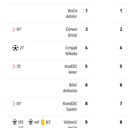
Bučo
1
1
Admir
81'
Ćenan
3
2
Josip
21'
Crnjak
4
4
Nikola
75'
Hodžić
5
5
Aner
Bilić
6
6
Antonio
81'
Kondžić
8
7
Samir
(P)
46'
83'
Vidović
9
8
43'
Josip