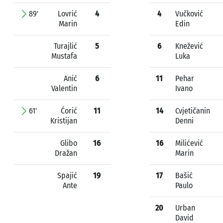
89'
Lovrić
4
4
Vučković
Marin
Edin
Turajlić
5
6
Knežević
Mustafa
Luka
Anić
6
11
Pehar
Valentin
Ivano
61'
Ćorić
11
14
Cvjetičanin
Kristijan
Denni
Glibo
16
16
Milićević
Dražan
Marin
Spajić
19
17
Bašić
Ante
Paulo
20
Urban
David