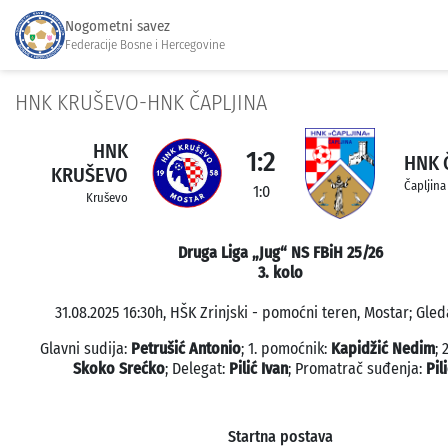
Nogometni savez
Federacije Bosne i Hercegovine
HNK KRUŠEVO-HNK ČAPLJINA
HNK
1:2
HNK 
KRUŠEVO
Čapljina
1:0
Kruševo
Druga Liga „Jug“ NS FBiH 25/26
3. kolo
31.08.2025 16:30h, HŠK Zrinjski - pomoćni teren, Mostar; Gled
Glavni sudija:
Petrušić Antonio
; 1. pomoćnik:
Kapidžić Nedim
; 
Skoko Srećko
; Delegat:
Pilić Ivan
; Promatrač suđenja:
Pil
Startna postava