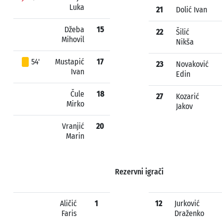
Luka
21
Dolić Ivan
Džeba
15
22
Šilić
Mihovil
Nikša
54'
Mustapić
17
23
Novaković
Ivan
Edin
Čule
18
27
Kozarić
Mirko
Jakov
Vranjić
20
Marin
Rezervni igrači
Aličić
1
12
Jurković
Faris
Draženko