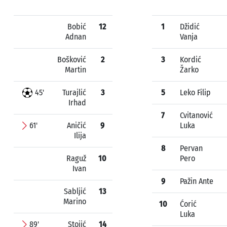
Bobić
12
1
Džidić
Adnan
Vanja
Bošković
2
3
Kordić
Martin
Žarko
45'
Turajlić
3
5
Leko Filip
Irhad
7
Cvitanović
61'
Aničić
9
Luka
Ilija
8
Pervan
Raguž
10
Pero
Ivan
9
Pažin Ante
Sabljić
13
Marino
10
Ćorić
Luka
89'
Stojić
14