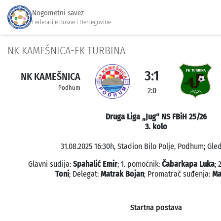
Nogometni savez
Federacije Bosne i Hercegovine
NK KAMEŠNICA-FK TURBINA
3:1
NK KAMEŠNICA
Podhum
2:0
Druga Liga „Jug“ NS FBiH 25/26
3. kolo
31.08.2025 16:30h, Stadion Bilo Polje, Podhum; Gled
Glavni sudija:
Spahalić Emir
; 1. pomoćnik:
Čabarkapa Luka
; 
Toni
; Delegat:
Matrak Bojan
; Promatrač suđenja:
Ma
Startna postava