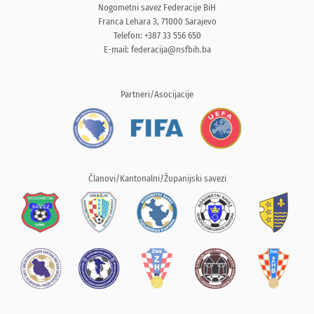
Nogometni savez Federacije BiH
Franca Lehara 3, 71000 Sarajevo
Telefon: +387 33 556 650
E-mail:
federacija@nsfbih.ba
Partneri/Asocijacije
Članovi/Kantonalni/Županijski savezi