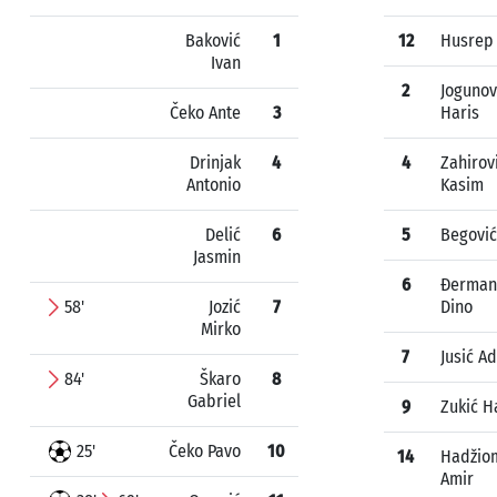
Baković
1
12
Husrep
Ivan
2
Jogunov
Čeko Ante
3
Haris
Drinjak
4
4
Zahirov
Antonio
Kasim
Delić
6
5
Begović
Jasmin
6
Đerman
58'
Jozić
7
Dino
Mirko
7
Jusić Ad
84'
Škaro
8
Gabriel
9
Zukić H
25'
Čeko Pavo
10
14
Hadžio
Amir