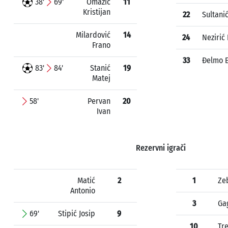
38'
69'
Omazić
11
Kristijan
22
Sultanić
Milardović
14
24
Nezirić
Frano
33
Đelmo 
83'
84'
Stanić
19
Matej
58'
Pervan
20
Ivan
Rezervni igrači
Matić
2
1
Zeb
Antonio
3
Ga
69'
Stipić Josip
9
10
Tr