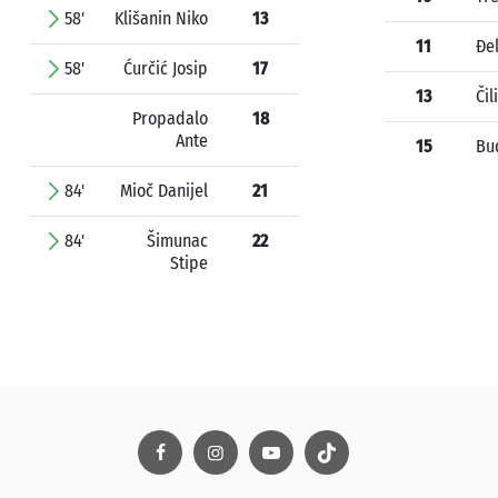
58'
Klišanin Niko
13
11
Đe
58'
Ćurčić Josip
17
13
Čil
Propadalo
18
Ante
15
Bu
84'
Mioč Danijel
21
84'
Šimunac
22
Stipe