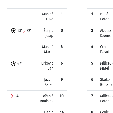
Maslać
1
1
Bulić
Luka
Petar
43'
72'
Šunjić
3
2
Abdulai
Josip
Dženis
Maslać
4
4
Crnjac
Marin
David
47'
Jurković
6
5
Milićevi
Ivan
Matej
Jazvin
9
6
Skoko
Salko
Renato
84'
Leženić
10
7
Milićevi
Tomislav
Petar
Babić
14
8
Čović