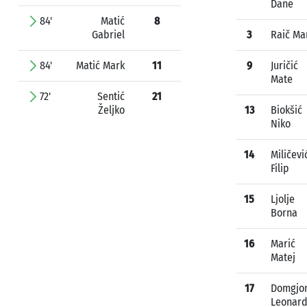
Dane
84'
Matić
8
Gabriel
3
Raič Ma
84'
Matić Mark
11
9
Juričić
Mate
72'
Sentić
21
Željko
13
Biokšić
Niko
14
Miličevi
Filip
15
Ljolje
Borna
16
Marić
Matej
17
Domgjo
Leonar