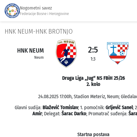
Nogometni savez
Federacije Bosne i Hercegovine
HNK NEUM-HNK BROTNJO
2:5
HNK NEUM
Neum
1:3
Druga Liga „Jug“ NS FBiH 25/26
2. kolo
24.08.2025 17:00h, Stadion Meteriz, Neum; Gledalac
Glavni sudija:
Blažević Tomislav
; 1. pomoćnik:
Grljević Sanel
; 
Amir
; Delegat:
Šarac Darko
; Promatrač suđenja:
Šar
Startna postava