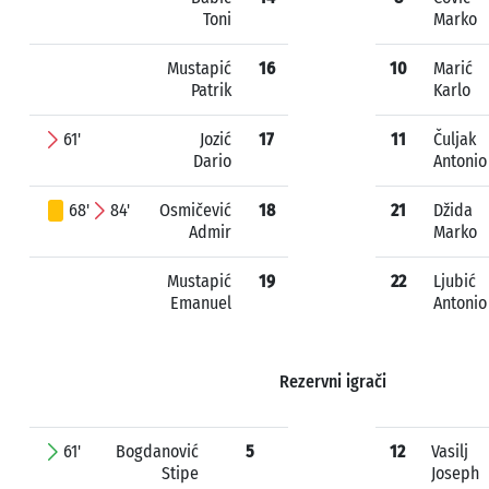
Toni
Marko
Mustapić
16
10
Marić
Patrik
Karlo
61'
Jozić
17
11
Čuljak
Dario
Antonio
68'
84'
Osmičević
18
21
Džida
Admir
Marko
Mustapić
19
22
Ljubić
Emanuel
Antonio
Rezervni igrači
61'
Bogdanović
5
12
Vasilj
Stipe
Joseph