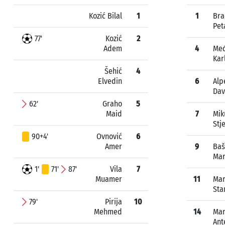
Kozić Bilal
1
1
Bra
Pet
77'
Kozić
2
Adem
4
Me
Kar
Šehić
4
Elvedin
6
Alp
Dav
62'
Graho
5
Maid
7
Mik
Stj
90+4'
Ovnović
6
Amer
9
Baš
Mar
1'
71'
87'
Vila
7
Muamer
11
Mar
Sta
79'
Pirija
10
Mehmed
14
Mar
Ant