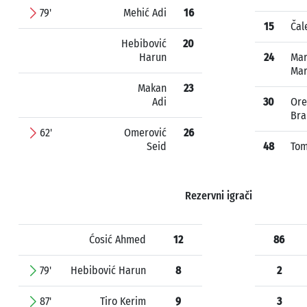
79'
Mehić Adi
16
15
Čal
Hebibović
20
Harun
24
Mar
Mar
Makan
23
Adi
30
Ore
Bra
62'
Omerović
26
Seid
48
Tom
Rezervni igrači
Ćosić Ahmed
12
86
79'
Hebibović Harun
8
2
87'
Tiro Kerim
9
3