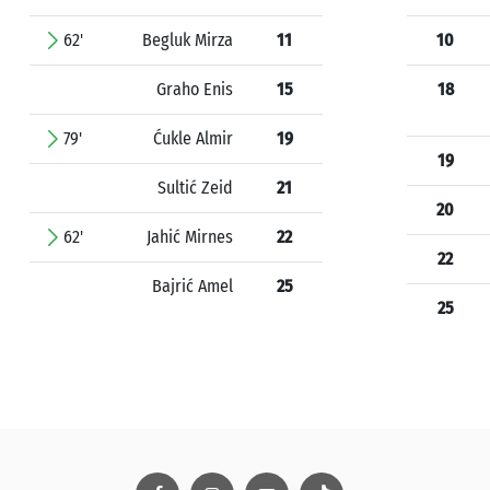
62'
Begluk Mirza
11
10
Graho Enis
15
18
79'
Ćukle Almir
19
19
Sultić Zeid
21
20
62'
Jahić Mirnes
22
22
Bajrić Amel
25
25