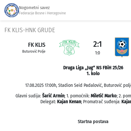
Nogometni savez
Federacije Bosne i Hercegovine
FK KLIS-HNK GRUDE
2:1
FK KLIS
Buturović Polje
1:0
Druga Liga „Jug“ NS FBiH 25/26
1. kolo
17.08.2025 17:00h, Stadion Seid Padalović, Buturović polj
Glavni sudija:
Šarić Armin
; 1. pomoćnik:
Miletić Marko
; 2. po
Delegat:
Kajan Kenan
; Promatrač suđenja:
Kaja
Startna postava