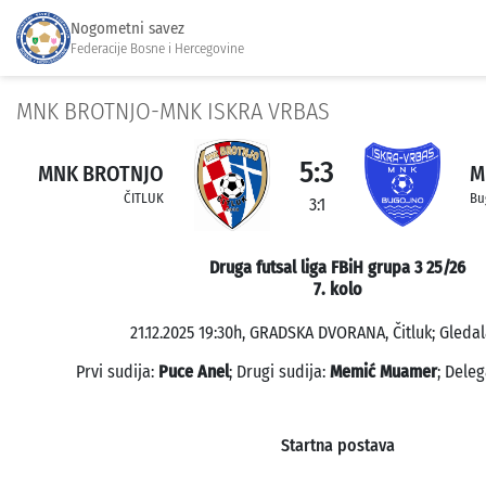
Nogometni savez
Federacije Bosne i Hercegovine
MNK BROTNJO-MNK ISKRA VRBAS
5:3
MNK BROTNJO
M
ČITLUK
Bu
3:1
Druga futsal liga FBiH grupa 3 25/26
7. kolo
21.12.2025 19:30h, GRADSKA DVORANA, Čitluk; Gledal
Prvi sudija:
Puce Anel
; Drugi sudija:
Memić Muamer
; Deleg
Startna postava