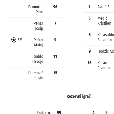
Primorac
96
1
Avdić Sel
Pero
3
Medić
Pehar
7
Kristijan
Josip
5
Karasalih
33'
Pehar
9
Selvedin
Matej
9
Hodžić Al
Soldo
11
Hrvoje
16
Keran
Elvedin
Dujmović
15
Silvio
Rezervni igrači
Barbarić
99
4
Selm