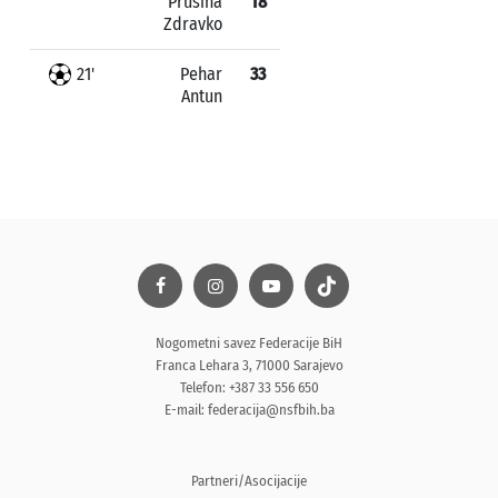
Prusina
18
Zdravko
21'
Pehar
33
Antun
Nogometni savez Federacije BiH
Franca Lehara 3, 71000 Sarajevo
Telefon: +387 33 556 650
E-mail:
federacija@nsfbih.ba
Partneri/Asocijacije