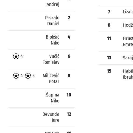
Andrej
7
Lizal
Prskalo
2
Daniel
8
Hodž
Biokšić
4
11
Hrus
Niko
Emre
4'
Vučić
6
13
Saraj
Tomislav
15
Habi
4'
5'
Milićević
8
Ibra
Petar
Šapina
10
Niko
Bevanda
12
Jure