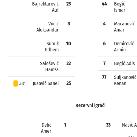
Bajrektarević
23
44
Begić
Atif
Ismar
Vučić
3
4
Macanović
Aleksandar
Amar
Šupuk
10
6
Demirović
Edhem
Armin
Salešević
22
7
Begić Adis
Hamza
77
Suljkanović
38'
Jusović Sanel
25
Kenan
Rezervni igrači
Delić
1
33
Nasić 
Amer