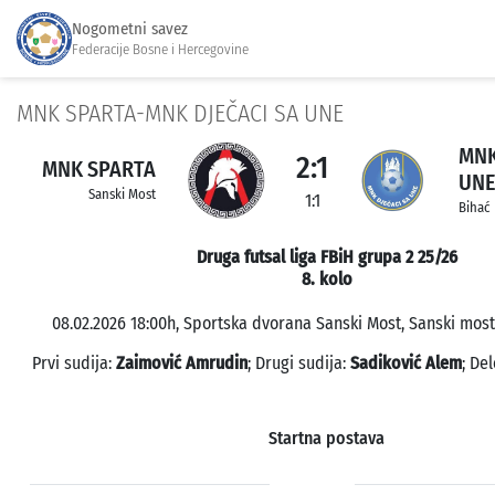
Nogometni savez
Federacije Bosne i Hercegovine
MNK SPARTA-MNK DJEČACI SA UNE
MNK
2:1
MNK SPARTA
UN
Sanski Most
1:1
Bihać
Druga futsal liga FBiH grupa 2 25/26
8. kolo
08.02.2026 18:00h, Sportska dvorana Sanski Most, Sanski most;
Prvi sudija:
Zaimović Amrudin
; Drugi sudija:
Sadiković Alem
; De
Startna postava