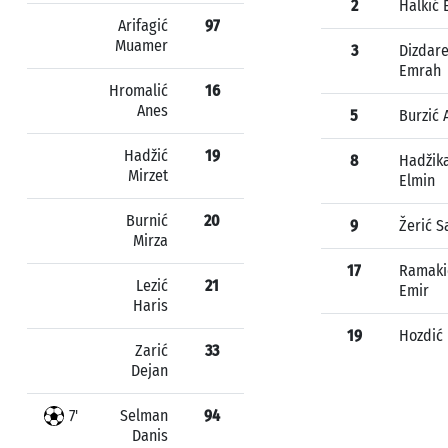
2
Halkić 
Arifagić
97
Muamer
3
Dizdare
Emrah
Hromalić
16
Anes
5
Burzić 
Hadžić
19
8
Hadžik
Mirzet
Elmin
Burnić
20
9
Žerić S
Mirza
17
Ramaki
Lezić
21
Emir
Haris
19
Hozdić 
Zarić
33
Dejan
7'
Selman
94
Danis