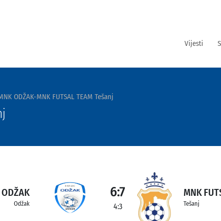
Vijesti
S
MNK ODŽAK-MNK FUTSAL TEAM Tešanj
j
6:7
 ODŽAK
MNK FUTS
Odžak
Tešanj
4:3