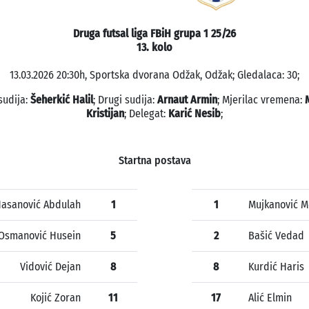
Druga futsal liga FBiH grupa 1 25/26
13. kolo
13.03.2026 20:30h, Sportska dvorana Odžak, Odžak; Gledalaca: 30;
sudija:
Šeherkić Halil
; Drugi sudija:
Arnaut Armin
; Mjerilac vremena:
Kristijan
; Delegat:
Karić Nesib
;
Startna postava
asanović Abdulah
1
1
Mujkanović M
Osmanović Husein
5
2
Bašić Vedad
Vidović Dejan
8
8
Kurdić Haris
Kojić Zoran
11
17
Alić Elmin