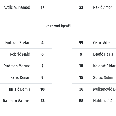
Avdić Muhamed
17
22
Rakić Amer
Rezervni igrači
Janković Stefan
4
99
Garić Adis
Pobrić Maid
6
9
Džafić Haris
Radman Marino
7
10
Kalabić Eldar
Karić Kenan
9
15
Softić Salim
Jurišić Damir
10
36
Mujkanović 
Radman Gabriel
13
88
Hatibović Ajd