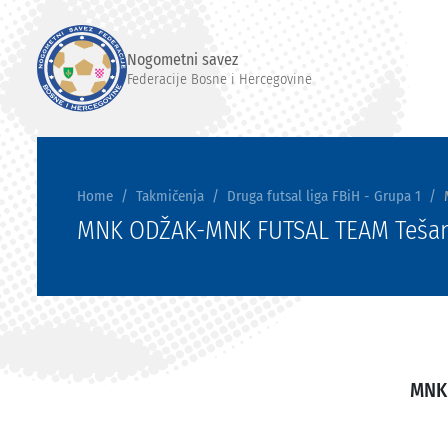
Nogometni savez
Federacije Bosne i Hercegovine
Home
Takmičenja
Druga futsal liga FBiH - Grupa 1
MNK ODŽAK-MNK FUTSAL TEAM Tešan
MNK