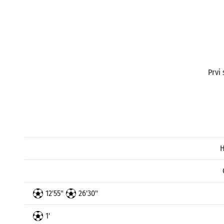
Prvi 
H
12'55"
26'30"
1'