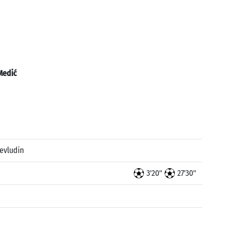
Medić
evludin
3'20"
27'30"