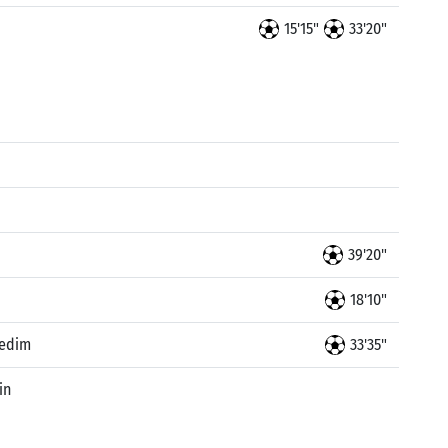
15'15"
33'20"
39'20"
18'10"
Nedim
33'35"
in