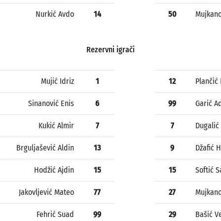
Nurkić Avdo
14
50
Mujkan
Rezervni igrači
Mujić Idriz
1
12
Plančić
Sinanović Enis
6
99
Garić A
Kukić Almir
7
7
Dugalić
Brguljašević Aldin
13
9
Džafić H
Hodžić Ajdin
15
15
Softić S
Jakovljević Mateo
77
27
Mujkano
Fehrić Suad
99
29
Bašić V