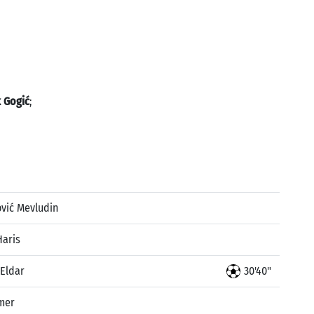
 Gogić
;
vić Mevludin
Haris
 Eldar
30'40"
mer