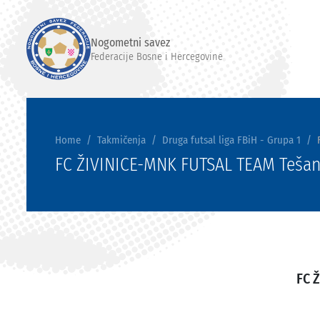
Nogometni savez
Federacije Bosne i Hercegovine
Home
Takmičenja
Druga futsal liga FBiH - Grupa 1
FC ŽIVINICE-MNK FUTSAL TEAM Tešan
FC Ž