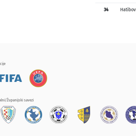
34
Hatibov
cije
lni/Županijski savezi