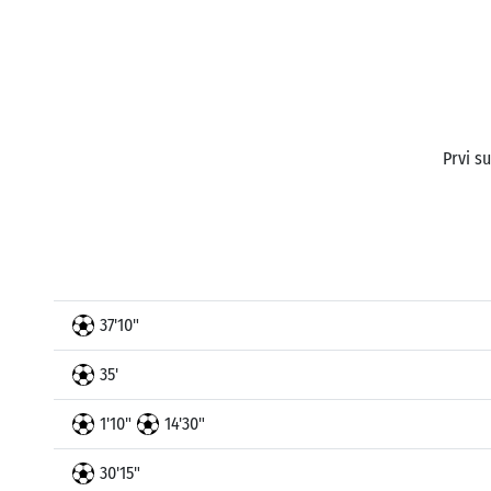
Prvi su
37'10"
35'
1'10"
14'30"
30'15"