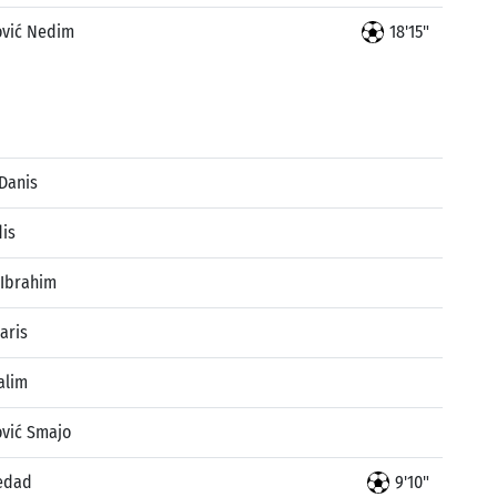
ović Nedim
18'15"
 Danis
dis
 Ibrahim
aris
alim
vić Smajo
edad
9'10"