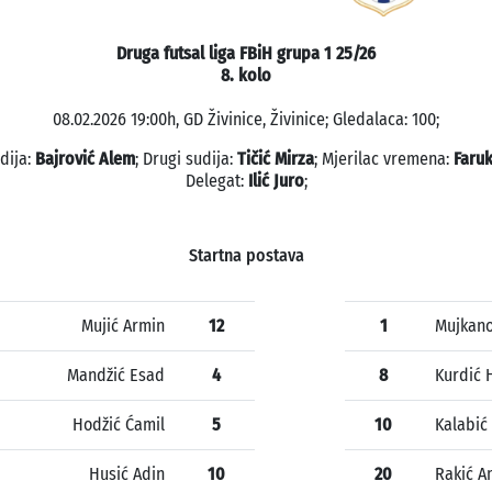
Druga futsal liga FBiH grupa 1 25/26
8. kolo
08.02.2026 19:00h, GD Živinice, Živinice; Gledalaca: 100;
dija:
Bajrović Alem
; Drugi sudija:
Tičić Mirza
; Mjerilac vremena:
Faruk
Delegat:
Ilić Juro
;
Startna postava
Mujić Armin
12
1
Mujkano
Mandžić Esad
4
8
Kurdić 
Hodžić Ćamil
5
10
Kalabić
Husić Adin
10
20
Rakić A