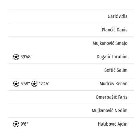
Garić Adis
Plančić Danis
Mujkanović Smajo
39'48"
Dugalić Ibrahim
Softić Salim
5'58"
12'44"
Mudrov Kenan
Omerbašić Faris
Mujkanović Nedim
9'6"
Hatibović Ajdin