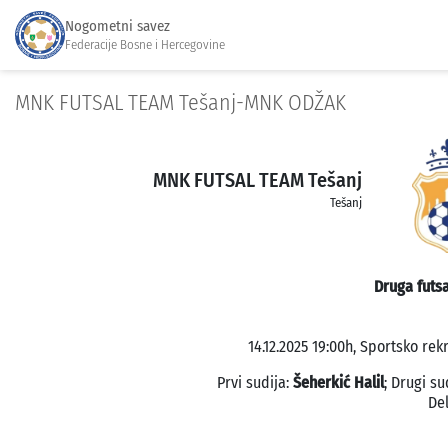
Nogometni savez
Federacije Bosne i Hercegovine
MNK FUTSAL TEAM Tešanj-MNK ODŽAK
MNK FUTSAL TEAM Tešanj
Tešanj
Druga futsa
14.12.2025 19:00h, Sportsko rek
Prvi sudija:
Šeherkić Halil
; Drugi su
De