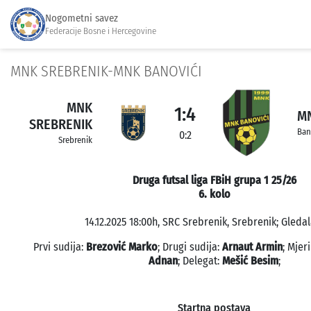
Nogometni savez
Federacije Bosne i Hercegovine
MNK SREBRENIK-MNK BANOVIĆI
MNK
1:4
MN
SREBRENIK
Ban
0:2
Srebrenik
Druga futsal liga FBiH grupa 1 25/26
6. kolo
14.12.2025 18:00h, SRC Srebrenik, Srebrenik; Gledal
Prvi sudija:
Brezović Marko
; Drugi sudija:
Arnaut Armin
; Mjer
Adnan
; Delegat:
Mešić Besim
;
Startna postava