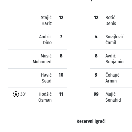
Stajić
12
12
Rotić
Hariz
Denis
Andrić
7
4
Smajlović
Dino
Ćamil
Musić
8
8
Avdić
Muhamed
Benjamin
Havić
10
9
Čehajić
Sead
Armin
30'
Hodžić
11
99
Mujić
Osman
Senahid
Rezervni igrači