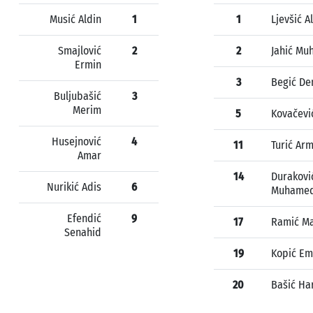
Musić Aldin
1
1
Ljevšić A
Smajlović
2
2
Jahić Mu
Ermin
3
Begić De
Buljubašić
3
Merim
5
Kovačev
Husejnović
4
11
Turić Arm
Amar
14
Durakovi
Nurikić Adis
6
Muhame
Efendić
9
17
Ramić M
Senahid
19
Kopić Em
20
Bašić Ha