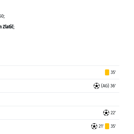
50;
 Zlatić
;
35'
(AG) 36'
22'
21'
35'