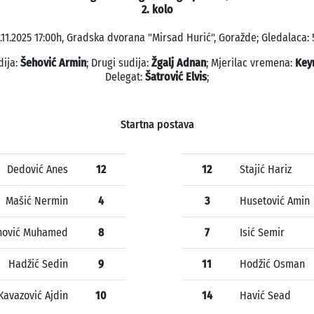
2. kolo
.11.2025 17:00h, Gradska dvorana "Mirsad Hurić", Goražde; Gledalaca: 
dija:
Šehović Armin
; Drugi sudija:
Žgalj Adnan
; Mjerilac vremena:
Keyn
Delegat:
Šatrović Elvis
;
Startna postava
Dedović Anes
12
12
Stajić Hariz
Mašić Nermin
4
3
Husetović Amin
nović Muhamed
8
7
Isić Semir
Hadžić Sedin
9
11
Hodžić Osman
Kavazović Ajdin
10
14
Havić Sead