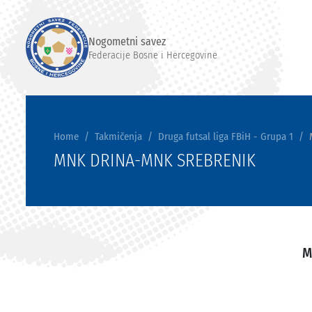
Nogometni savez
Federacije Bosne i Hercegovine
Home
Takmičenja
Druga futsal liga FBiH - Grupa 1
MNK DRINA-MNK SREBRENIK
M