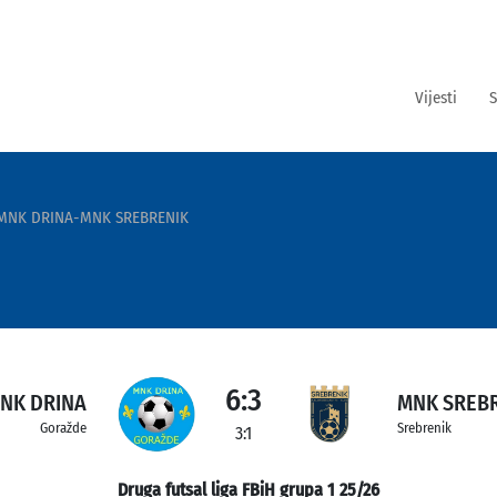
Vijesti
S
MNK DRINA-MNK SREBRENIK
6:3
NK DRINA
MNK SREB
Goražde
Srebrenik
3:1
Druga futsal liga FBiH grupa 1 25/26