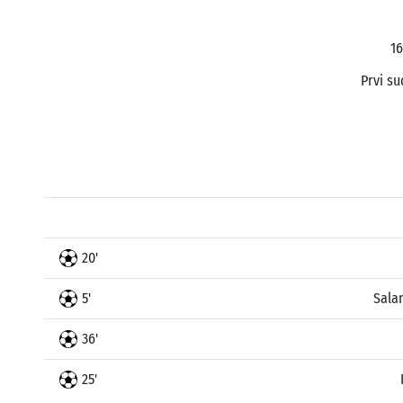
16
Prvi su
20'
5'
Sala
36'
25'