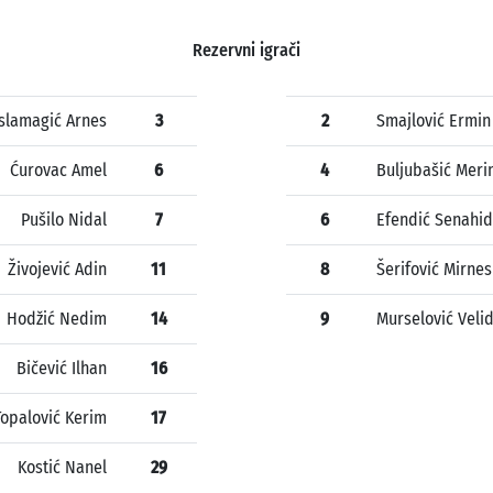
Rezervni igrači
Islamagić Arnes
3
2
Smajlović Ermin
Ćurovac Amel
6
4
Buljubašić Meri
Pušilo Nidal
7
6
Efendić Senahid
Živojević Adin
11
8
Šerifović Mirnes
Hodžić Nedim
14
9
Murselović Veli
Bičević Ilhan
16
Topalović Kerim
17
Kostić Nanel
29