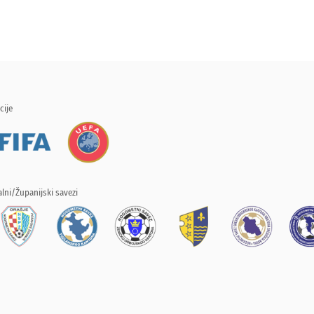
cije
lni/Županijski savezi