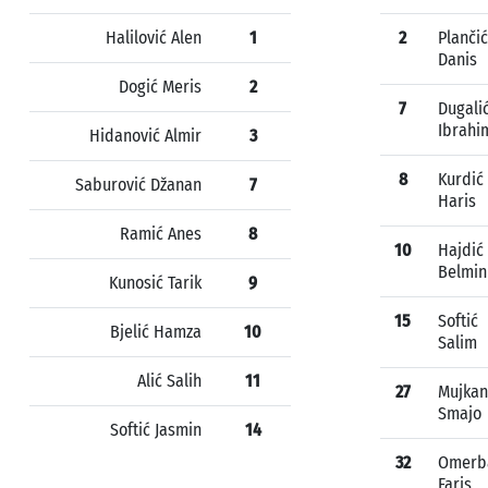
Halilović Alen
1
2
Plančić
Danis
Dogić Meris
2
7
Dugali
Ibrahi
Hidanović Almir
3
8
Kurdić
Saburović Džanan
7
Haris
Ramić Anes
8
10
Hajdić
Belmin
Kunosić Tarik
9
15
Softić
Bjelić Hamza
10
Salim
Alić Salih
11
27
Mujkan
Smajo
Softić Jasmin
14
32
Omerb
Faris