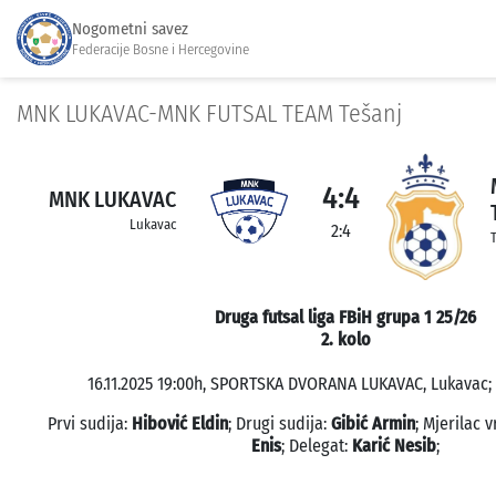
Nogometni savez
Federacije Bosne i Hercegovine
MNK LUKAVAC-MNK FUTSAL TEAM Tešanj
4:4
MNK LUKAVAC
Lukavac
2:4
Druga futsal liga FBiH grupa 1 25/26
2. kolo
16.11.2025 19:00h, SPORTSKA DVORANA LUKAVAC, Lukavac; 
Prvi sudija:
Hibović Eldin
; Drugi sudija:
Gibić Armin
; Mjerilac
Enis
; Delegat:
Karić Nesib
;