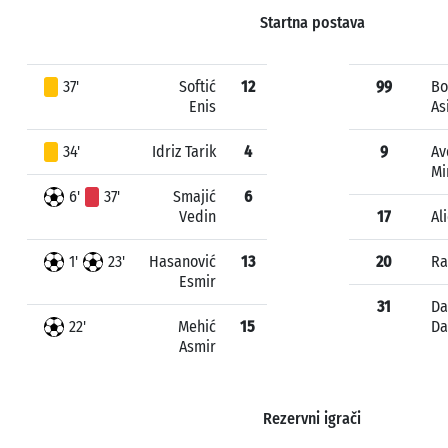
Startna postava
37'
Softić
12
99
Bo
Enis
As
34'
Idriz Tarik
4
9
Av
Mi
6'
37'
Smajić
6
Vedin
17
Al
1'
23'
Hasanović
13
20
Ra
Esmir
31
Da
22'
Mehić
15
Da
Asmir
Rezervni igrači