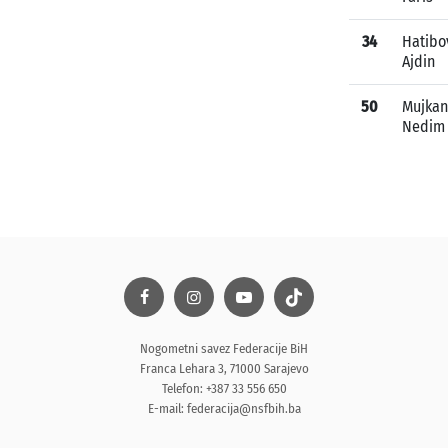
34
Hatibo
Ajdin
50
Mujkan
Nedim
Nogometni savez Federacije BiH
Franca Lehara 3, 71000 Sarajevo
Telefon: +387 33 556 650
E-mail:
federacija@nsfbih.ba