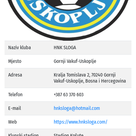
Naziv kluba
HNK SLOGA
Mjesto
Gornji Vakuf-Uskoplje
Adresa
Kralja Tomislava 2, 70240 Gornji
Vakuf-Uskoplje, Bosna i Hercegovina
Telefon
+387 63 370 603
E-mail
hnksloga@hotmail.com
Web
https://www.hnksloga.com/
Klupski stadion
Stadion Košute