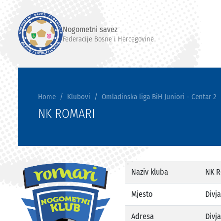
Nogometni savez
Federacije Bosne i Hercegovine
Home
Klubovi
Omladinska liga BiH Juniori - Centar 2
NK ROMARI
Naziv kluba
NK 
Mjesto
Divja
Adresa
Divja