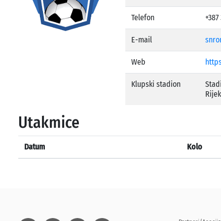
Telefon
+387 
E-mail
snro
Web
http
Klupski stadion
Stadi
Rije
Utakmice
Datum
Kolo