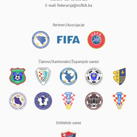
E-mail:
federacija@nsfbih.ba
Partneri/Asocijacije
Članovi/Kantonalni/Županijski savezi
Entitetski savez