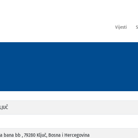
Vijesti
S
LJUČ
na bana bb , 79280 Ključ, Bosna i Hercegovina