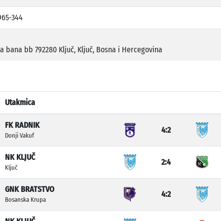
965-344
na bana bb 792280 Ključ, Ključ, Bosna i Hercegovina
Utakmica
FK RADNIK
4:2
Donji Vakuf
NK KLJUČ
2:4
Ključ
GNK BRATSTVO
4:2
Bosanska Krupa