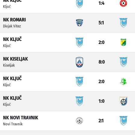
NK KLJUČ
1:4
Ključ
NK ROMARI
5:1
Divjak Vitez
NK KLJUČ
2:0
Ključ
NK KISELJAK
8:0
Kiseljak
NK KLJUČ
2:0
Ključ
NK KLJUČ
1:0
Ključ
NK NOVI TRAVNIK
2:1
Novi Travnik