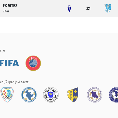
FK VITEZ
3:1
Vitez
cije
lni/Županijski savezi