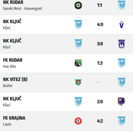
NK RUDAR
1:1
Sanski Most - Kamengrad
NK KLJUČ
4:0
Ključ
NK KLJUČ
3:0
Ključ
FK RUDAR
1:3
Han Bila
NK VITEZ (B)
-
Bužim
NK KLJUČ
2:0
Ključ
FK KRAJINA
4:2
Cazin