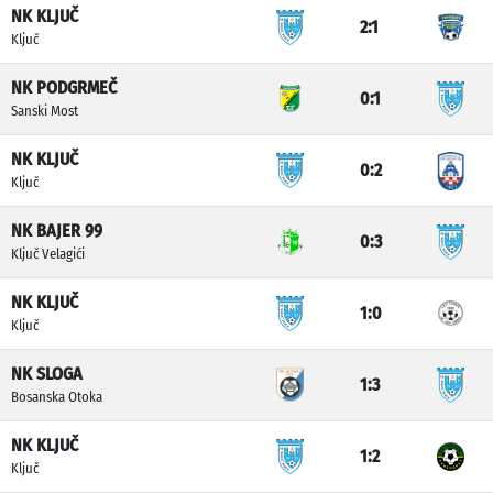
NK KLJUČ
2:1
Ključ
NK PODGRMEČ
0:1
Sanski Most
NK KLJUČ
0:2
Ključ
NK BAJER 99
0:3
Ključ Velagići
NK KLJUČ
1:0
Ključ
NK SLOGA
1:3
Bosanska Otoka
NK KLJUČ
1:2
Ključ