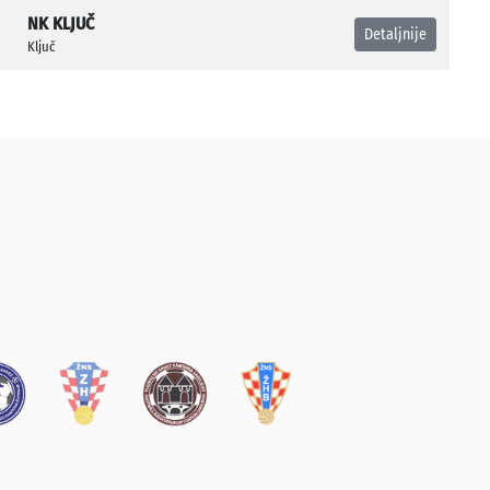
NK KLJUČ
Detaljnije
Ključ