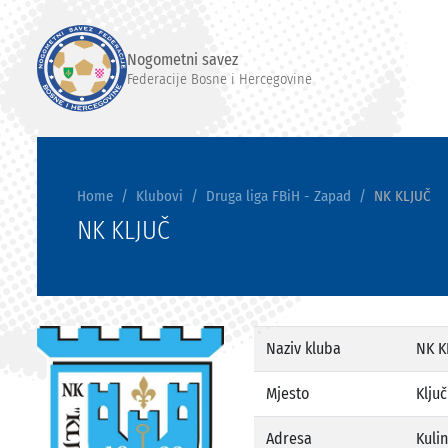
Nogometni savez
Federacije Bosne i Hercegovine
Home
Klubovi
Druga liga FBiH - Zapad
NK KLJUČ
NK KLJUČ
Naziv kluba
NK K
Mjesto
Ključ
Adresa
Kuli