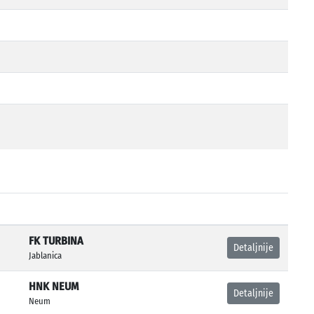
FK TURBINA
Detaljnije
Jablanica
HNK NEUM
Detaljnije
Neum