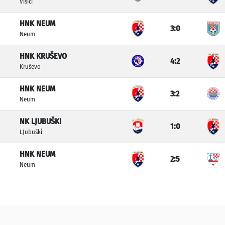
Višići
HNK NEUM
3:0
Neum
HNK KRUŠEVO
4:2
Kruševo
HNK NEUM
3:2
Neum
NK LJUBUŠKI
1:0
LJubuški
HNK NEUM
2:5
Neum