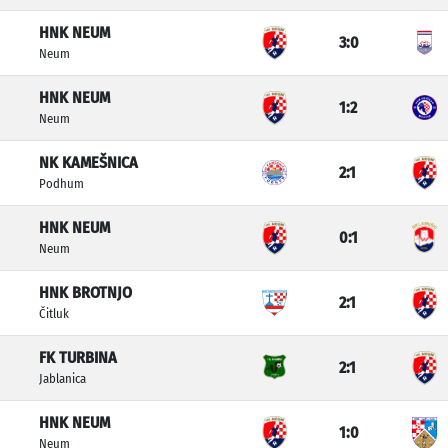
HNK NEUM
3:0
Neum
HNK NEUM
1:2
Neum
NK KAMEŠNICA
2:1
Podhum
HNK NEUM
0:1
Neum
HNK BROTNJO
2:1
Čitluk
FK TURBINA
2:1
Jablanica
HNK NEUM
1:0
Neum