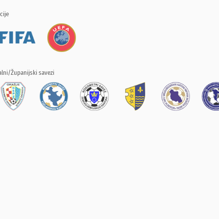
cije
lni/Županijski savezi