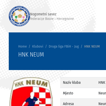
Nogometni savez
Federacije Bosne i Hercegovine
Home
Klubovi
Druga liga FBiH - Jug
HNK NEUM
HNK NEUM
Naziv kluba
HNK
Mjesto
Neu
Adresa
Neum