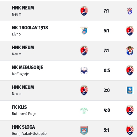
HNK NEUM
7:1
Neum
NK TROGLAV 1918
5:1
Livno
HNK NEUM
7:1
Neum
NK MEĐUGORJE
0:5
Međugorje
HNK NEUM
2:0
Neum
FK KLIS
4:0
Buturović Polje
HNK SLOGA
5:1
Gornji Vakuf-Uskoplje