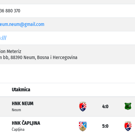
 36 880 370
neum.neum@gmail.com
:///
ion Meteriz
 bb, 88390 Neum, Bosna i Hercegovina
Utakmica
HNK NEUM
4:0
Neum
HNK ČAPLJINA
5:0
Čapljina