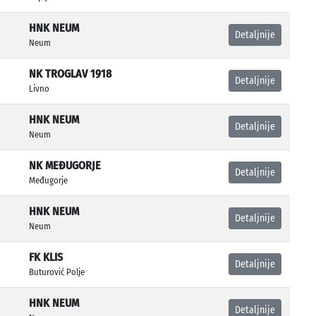
HNK NEUM
Detaljnije
Neum
NK TROGLAV 1918
Detaljnije
Livno
HNK NEUM
Detaljnije
Neum
NK MEĐUGORJE
Detaljnije
Međugorje
HNK NEUM
Detaljnije
Neum
FK KLIS
Detaljnije
Buturović Polje
HNK NEUM
Detaljnije