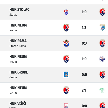
HNK STOLAC
1:0
Stolac
HNK NEUM
1:2
Neum
HNK RAMA
0:3
Prozor-Rama
HNK NEUM
1:0
Neum
HNK GRUDE
0:0
Grude
HNK NEUM
2:1
Neum
HNK VIŠIĆI
0:0