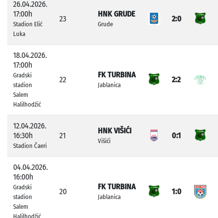
26.04.2026.
17:00h
HNK GRUDE
23
2:0
Stadion Elić
Grude
Luka
18.04.2026.
17:00h
FK TURBINA
Gradski
22
2:2
stadion
Jablanica
Salem
Halilhodžić
12.04.2026.
HNK VIŠIĆI
16:30h
21
0:1
Višići
Stadion Čaeri
04.04.2026.
16:00h
FK TURBINA
Gradski
20
1:0
stadion
Jablanica
Salem
Halilhodžić