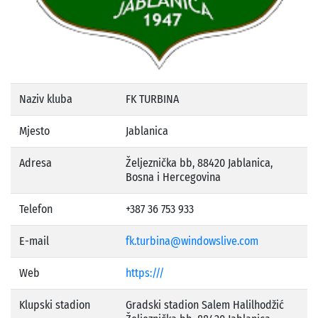
Naziv kluba
FK TURBINA
Mjesto
Jablanica
Adresa
Željeznička bb, 88420 Jablanica,
Bosna i Hercegovina
Telefon
+387 36 753 933
E-mail
fk.turbina@windowslive.com
Web
https:///
Klupski stadion
Gradski stadion Salem Halilhodžić