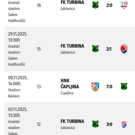
FK TURBINA
Gradski
16
2:0
stadion
Jablanica
Salem
Halilhodžić
29.11.2025.
13:30h
FK TURBINA
Gradski
15
2:1
stadion
Jablanica
Salem
Halilhodžić
08.11.2025.
HNK
14:00h
13
ČAPLJINA
7:0
Stadion
Čapljina
Bjelave
02.11.2025.
13:30h
FK TURBINA
Gradski
12
3:0
stadion
Jablanica
Salem