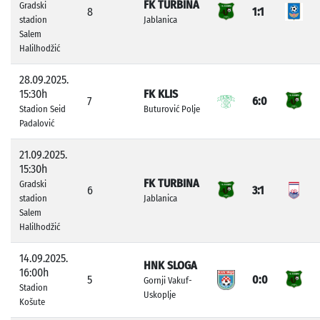
FK TURBINA
Gradski
8
1:1
stadion
Jablanica
Salem
Halilhodžić
28.09.2025.
15:30h
FK KLIS
7
6:0
Stadion Seid
Buturović Polje
Padalović
21.09.2025.
15:30h
FK TURBINA
Gradski
6
3:1
stadion
Jablanica
Salem
Halilhodžić
14.09.2025.
HNK SLOGA
16:00h
5
0:0
Gornji Vakuf-
Stadion
Uskoplje
Košute