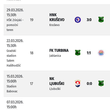
29.03.2026.
15:30h
HNK
19
KRUŠEVO
3:0
HŠK Zrinjski -
pomoćni
Kruševo
teren
22.03.2026.
15:30h
FK TURBINA
Gradski
18
1:1
stadion
Jablanica
Salem
Halilhodžić
15.03.2026.
NK
15:00h
17
LJUBUŠKI
0:0
Stadion
LJubuški
Babovac
07.03.2026.
15:00h