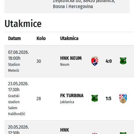
Željeznička bb, 88420 Jablanica,
Bosna i Hercegovina
Utakmice
Datum
Kolo
Utakmica
07.06.2026.
18:00h
HNK NEUM
30
4:0
Stadion
Neum
Meteriz
23.05.2026.
17:30h
FK TURBINA
Gradski
28
1:5
stadion
Jablanica
Salem
Halilhodžić
20.05.2026.
HNK
17:30h