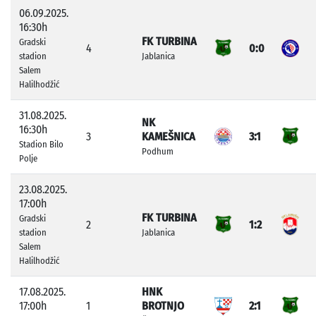
06.09.2025.
16:30h
FK TURBINA
Gradski
4
0:0
stadion
Jablanica
Salem
Halilhodžić
31.08.2025.
NK
16:30h
3
KAMEŠNICA
3:1
Stadion Bilo
Podhum
Polje
23.08.2025.
17:00h
FK TURBINA
Gradski
2
1:2
stadion
Jablanica
Salem
Halilhodžić
17.08.2025.
HNK
17:00h
1
BROTNJO
2:1