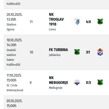
Halilhodžić
26.10.2025.
NK
13:30h
TROGLAV
11
4:0
1918
Stadion
Zgona
Livno
18.10.2025.
14:30h
FK TURBINA
Gradski
10
3:1
stadion
Jablanica
Salem
Halilhodžić
11.10.2025.
NK
15:00h
9
MEĐUGORJE
0:5
SC Circle
Međugorje
Internacional
05.10.2025.
15:00h