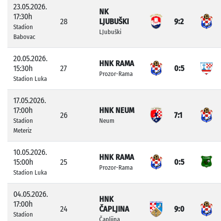
23.05.2026.
NK
17:30h
28
LJUBUŠKI
9:2
Stadion
LJubuški
Babovac
20.05.2026.
HNK RAMA
15:30h
27
0:5
Prozor-Rama
Stadion Luka
17.05.2026.
17:00h
HNK NEUM
26
7:1
Stadion
Neum
Meteriz
10.05.2026.
HNK RAMA
15:00h
25
0:5
Prozor-Rama
Stadion Luka
04.05.2026.
HNK
17:00h
24
ČAPLJINA
9:0
Stadion
Čapljina