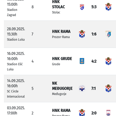
HNK
15:00h
8
STOLAC
5:3
Stadion
Stolac
Zagrad
28.09.2025.
HNK RAMA
15:30h
7
1:6
Prozor-Rama
Stadion Luka
16.09.2025.
16:00h
HNK GRUDE
4
4:2
Stadion Elić
Grude
Luka
14.09.2025.
NK
16:00h
5
MEĐUGORJE
7:1
SC Circle
Međugorje
Internacional
03.09.2025.
HNK RAMA
17:00h
2
2:0
Prozor-Rama