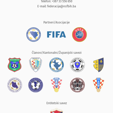
Telefon: +387 33 556 650
E-mail:
federacija@nsfbih.ba
Partneri/Asocijacije
Članovi/Kantonalni/Županijski savezi
Entitetski savez