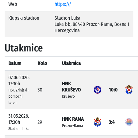
Web
https:///
Klupski stadion
Stadion Luka
Luka bb, 88440 Prozor-Rama, Bosna i
Hercegovina
Utakmice
Datum
Kolo
Utakmica
07.06.2026.
17:30h
HNK
30
KRUŠEVO
10:0
HŠK Zrinjski -
pomoćni
Kruševo
teren
31.05.2026.
HNK RAMA
17:30h
29
3:4
Prozor-Rama
Stadion Luka