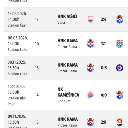
Stadion Luka
15.03.2026.
HNK VIŠIĆI
14:00h
17
2:4
Višići
Stadion Čaeri
08.03.2026.
HNK RAMA
15:00h
16
1:1
Prozor-Rama
Stadion Luka
30.11.2025.
HNK RAMA
13:30h
15
0:3
Prozor-Rama
Stadion Luka
16.11.2025.
NK
13:00h
14
KAMEŠNICA
4:0
Stadion Bilo
Podhum
Polje
09.11.2025.
HNK RAMA
13:30h
13
2:9
Prozor-Rama