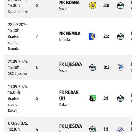
NK BOSNA
15:00h
8
3:0
Visoko
Stadion Luke
28.09.2025.
15:30h
NK NEMILA
7
2:2
Gradski
Nemila
stadion
Nemila
21.09.2025.
FK LIJEŠEVA
15:30h
6
0:2
Visoko
SRC Liješeva
13.09.2025.
16:00h
FK RUDAR
5
(K)
3:1
Gradski
stadion
Kakanj
Kakanj
07.09.2025.
FK LIJEŠEVA
16:30h
4
1:1