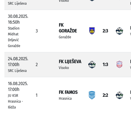
Visoko
SRC Liješeva
30.08.2025.
16:50h
FK
Stadion
3
GORAŽDE
2:3
Midhat
Goražde
Drljević
Goražde
24.08.2025.
FK LIJEŠEVA
17:00h
2
1:3
Visoko
SRC Liješeva
16.08.2025.
17:00h
FK FAMOS
1
2:2
JU KSR
Hrasnica
Hrasnica -
Ilidža