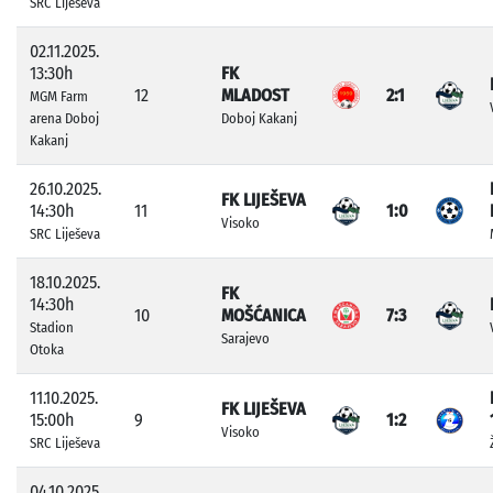
SRC Liješeva
02.11.2025.
13:30h
FK
12
MLADOST
2:1
MGM Farm
arena Doboj
Doboj Kakanj
Kakanj
26.10.2025.
FK LIJEŠEVA
14:30h
11
1:0
Visoko
SRC Liješeva
18.10.2025.
FK
14:30h
10
MOŠĆANICA
7:3
Stadion
Sarajevo
Otoka
11.10.2025.
FK LIJEŠEVA
15:00h
9
1:2
Visoko
SRC Liješeva
04.10.2025.