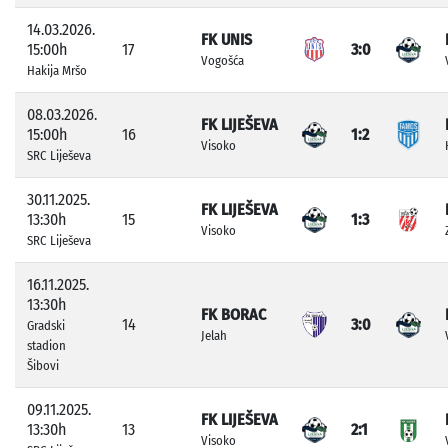
14.03.2026.
FK UNIS
15:00h
17
3:0
Vogošća
Hakija Mršo
08.03.2026.
FK LIJEŠEVA
15:00h
16
1:2
Visoko
SRC Liješeva
30.11.2025.
FK LIJEŠEVA
13:30h
15
1:3
Visoko
SRC Liješeva
16.11.2025.
13:30h
FK BORAC
14
3:0
Gradski
Jelah
stadion
Šibovi
09.11.2025.
FK LIJEŠEVA
13:30h
13
2:1
Visoko