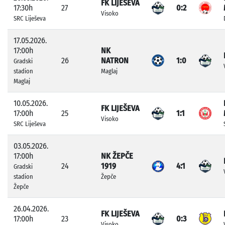
FK LIJEŠEVA
17:30h
27
0:2
Visoko
SRC Liješeva
17.05.2026.
17:00h
NK
26
NATRON
1:0
Gradski
stadion
Maglaj
Maglaj
10.05.2026.
FK LIJEŠEVA
17:00h
25
1:1
Visoko
SRC Liješeva
03.05.2026.
17:00h
NK ŽEPČE
24
1919
4:1
Gradski
stadion
Žepče
Žepče
26.04.2026.
FK LIJEŠEVA
17:00h
23
0:3
Visoko