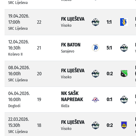
SRC Liješeva
19.04.2026.
FK LIJEŠEVA
17:00h
22
1:1
Visoko
SRC Liješeva
12.04.2026.
FK BATON
16:30h
21
5:1
Sarajevo
Koševo II
08.04.2026.
FK LIJEŠEVA
16:00h
20
0:2
Visoko
SRC Liješeva
04.04.2026.
NK SAŠK
16:00h
19
NAPREDAK
0:1
Doglodi
Ilidža
22.03.2026.
FK LIJEŠEVA
15:30h
18
0:2
Visoko
SRC Liješeva