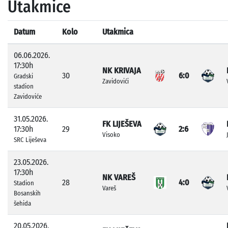
Utakmice
Datum
Kolo
Utakmica
06.06.2026.
17:30h
NK KRIVAJA
30
6:0
Gradski
Zavidovići
stadion
Zavidoviće
31.05.2026.
FK LIJEŠEVA
17:30h
29
2:6
Visoko
SRC Liješeva
23.05.2026.
17:30h
NK VAREŠ
28
4:0
Stadion
Vareš
Bosanskih
šehida
20.05.2026.