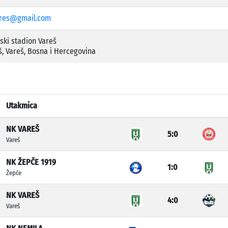
res@gmail.com
ski stadion Vareš
š, Vareš, Bosna i Hercegovina
Utakmica
NK VAREŠ
5:0
Vareš
NK ŽEPČE 1919
1:0
Žepče
NK VAREŠ
4:0
Vareš