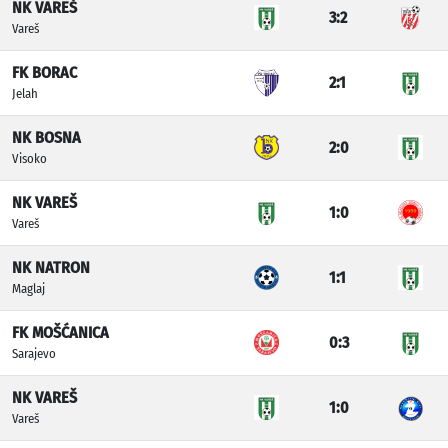
NK VAREŠ
3:2
Vareš
FK BORAC
2:1
Jelah
NK BOSNA
2:0
Visoko
NK VAREŠ
1:0
Vareš
NK NATRON
1:1
Maglaj
FK MOŠĆANICA
0:3
Sarajevo
NK VAREŠ
1:0
Vareš