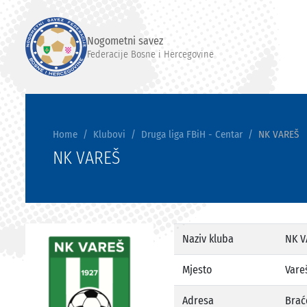
Nogometni savez
Federacije Bosne i Hercegovine
Home
Klubovi
Druga liga FBiH - Centar
NK VAREŠ
NK VAREŠ
Naziv kluba
NK V
Mjesto
Vare
Adresa
Brać