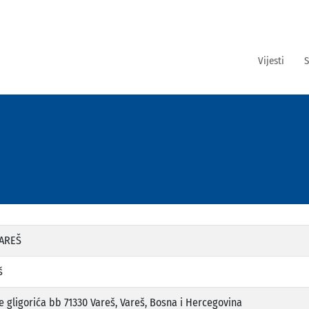
Vijesti
S
AREŠ
š
e gligorića bb 71330 Vareš, Vareš, Bosna i Hercegovina