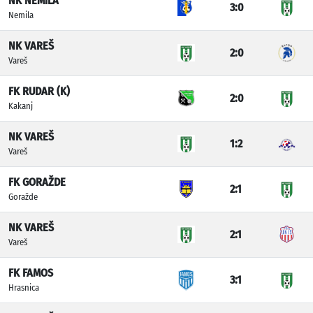
NK NEMILA
3:0
Nemila
NK VAREŠ
2:0
Vareš
FK RUDAR (K)
2:0
Kakanj
NK VAREŠ
1:2
Vareš
FK GORAŽDE
2:1
Goražde
NK VAREŠ
2:1
Vareš
FK FAMOS
3:1
Hrasnica