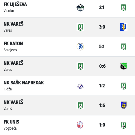
FK LIJEŠEVA
2:1
Visoko
NK VAREŠ
3:0
Vareš
FK BATON
5:1
Sarajevo
NK VAREŠ
0:6
Vareš
NK SAŠK NAPREDAK
1:2
Ilidža
NK VAREŠ
1:6
Vareš
FK UNIS
1:0
Vogošća