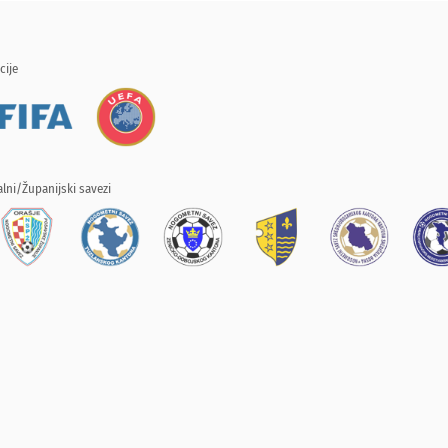
cije
lni/Županijski savezi