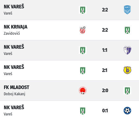
NK VAREŠ
2:2
Vareš
NK KRIVAJA
2:2
Zavidovići
NK VAREŠ
1:1
Vareš
NK VAREŠ
2:1
Vareš
FK MLADOST
2:0
Doboj Kakanj
NK VAREŠ
0:1
Vareš