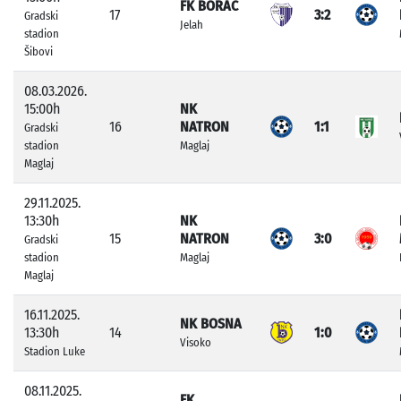
FK BORAC
17
3:2
Gradski
Jelah
stadion
Šibovi
08.03.2026.
15:00h
NK
16
NATRON
1:1
Gradski
stadion
Maglaj
Maglaj
29.11.2025.
13:30h
NK
15
NATRON
3:0
Gradski
stadion
Maglaj
Maglaj
16.11.2025.
NK BOSNA
13:30h
14
1:0
Visoko
Stadion Luke
08.11.2025.
FK