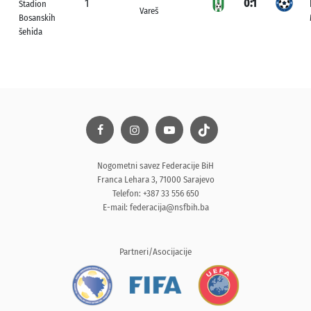
1
0:1
Stadion
Vareš
Bosanskih
šehida
Nogometni savez Federacije BiH
Franca Lehara 3, 71000 Sarajevo
Telefon: +387 33 556 650
E-mail:
federacija@nsfbih.ba
Partneri/Asocijacije