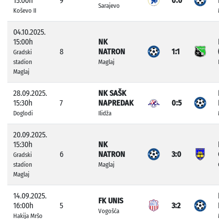
15:00h
9
0:0
Sarajevo
Koševo II
04.10.2025.
15:00h
NK
8
NATRON
1:1
Gradski
stadion
Maglaj
Maglaj
28.09.2025.
NK SAŠK
15:30h
7
NAPREDAK
0:5
Doglodi
Ilidža
20.09.2025.
15:30h
NK
6
NATRON
3:0
Gradski
stadion
Maglaj
Maglaj
14.09.2025.
FK UNIS
16:00h
5
3:2
Vogošća
Hakija Mršo