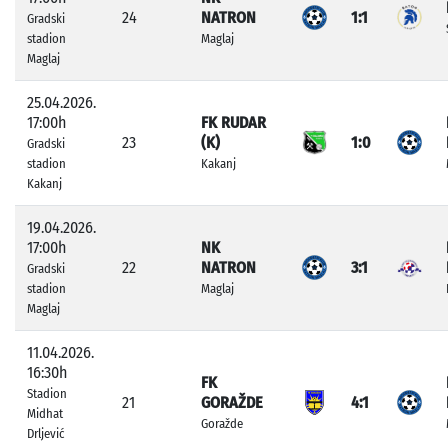
24
NATRON
1:1
Gradski
stadion
Maglaj
Maglaj
25.04.2026.
17:00h
FK RUDAR
23
(K)
1:0
Gradski
stadion
Kakanj
Kakanj
19.04.2026.
17:00h
NK
22
NATRON
3:1
Gradski
stadion
Maglaj
Maglaj
11.04.2026.
16:30h
FK
Stadion
21
GORAŽDE
4:1
Midhat
Goražde
Drljević