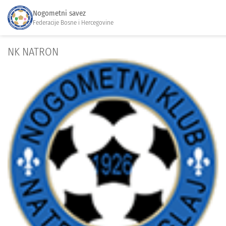
Nogometni savez
Federacije Bosne i Hercegovine
NK NATRON