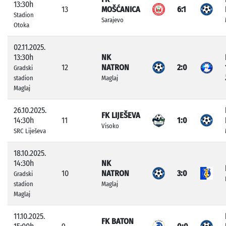
13:30h
13
MOŠĆANICA
6:1
Stadion
Sarajevo
Otoka
02.11.2025.
13:30h
NK
12
NATRON
2:0
Gradski
stadion
Maglaj
Maglaj
26.10.2025.
FK LIJEŠEVA
14:30h
11
1:0
Visoko
SRC Liješeva
18.10.2025.
14:30h
NK
10
NATRON
3:0
Gradski
stadion
Maglaj
Maglaj
11.10.2025.
FK BATON