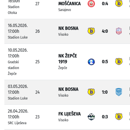
16:00h
27
MOŠĆANICA
0:4
Stadion
Sarajevo
Otoka
16.05.2026.
NK BOSNA
17:00h
26
4:0
Visoko
Stadion Luke
10.05.2026.
17:00h
NK ŽEPČE
25
1919
0:5
Gradski
stadion
Žepče
Žepče
03.05.2026.
NK BOSNA
17:00h
24
1:0
Visoko
Stadion Luke
26.04.2026.
FK LIJEŠEVA
17:00h
23
0:3
Visoko
SRC Liješeva