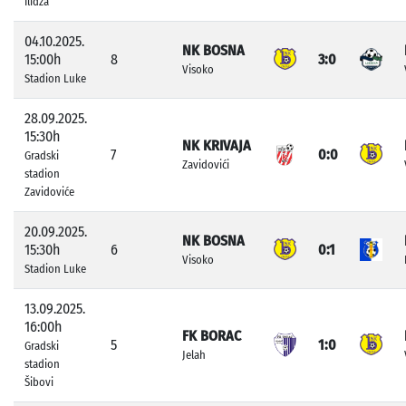
Ilidža
04.10.2025.
NK BOSNA
15:00h
8
3:0
Visoko
Stadion Luke
28.09.2025.
15:30h
NK KRIVAJA
7
0:0
Gradski
Zavidovići
stadion
Zavidoviće
20.09.2025.
NK BOSNA
15:30h
6
0:1
Visoko
Stadion Luke
13.09.2025.
16:00h
FK BORAC
5
1:0
Gradski
Jelah
stadion
Šibovi