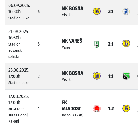
06.09.2025.
NK BOSNA
16:30h
4
3:1
Visoko
Stadion Luke
31.08.2025.
16:30h
NK VAREŠ
3
2:1
Stadion
Vareš
Bosanskih
šehida
23.08.2025.
NK BOSNA
17:00h
2
1:1
Visoko
Stadion Luke
17.08.2025.
17:00h
FK
1
MLADOST
1:2
MGM Farm
arena Doboj
Doboj Kakanj
Kakanj