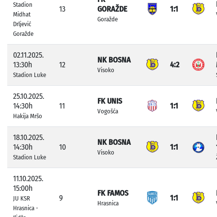
Stadion
13
GORAŽDE
1:1
Midhat
Goražde
Drljević
Goražde
02.11.2025.
NK BOSNA
13:30h
12
4:2
Visoko
Stadion Luke
25.10.2025.
FK UNIS
14:30h
11
1:1
Vogošća
Hakija Mršo
18.10.2025.
NK BOSNA
14:30h
10
1:1
Visoko
Stadion Luke
11.10.2025.
15:00h
FK FAMOS
9
1:1
JU KSR
Hrasnica
Hrasnica -