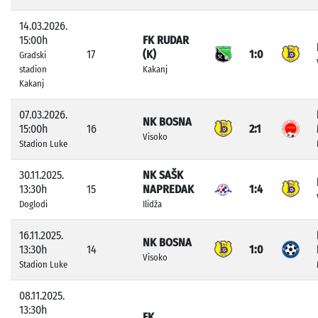
14.03.2026.
15:00h
FK RUDAR
17
(K)
1:0
Gradski
stadion
Kakanj
Kakanj
07.03.2026.
NK BOSNA
15:00h
16
2:1
Visoko
Stadion Luke
30.11.2025.
NK SAŠK
13:30h
15
NAPREDAK
1:4
Doglodi
Ilidža
16.11.2025.
NK BOSNA
13:30h
14
1:0
Visoko
Stadion Luke
08.11.2025.
13:30h
FK