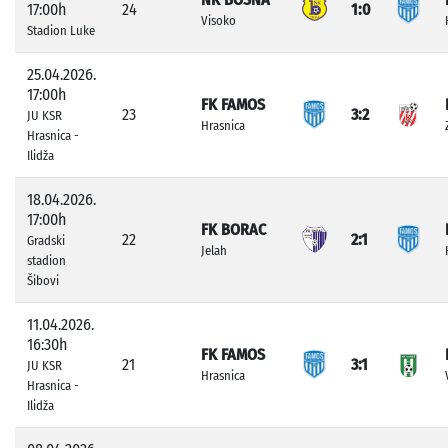
17:00h
24
1:0
Visoko
Stadion Luke
25.04.2026.
17:00h
FK FAMOS
23
3:2
JU KSR
Hrasnica
Hrasnica -
Ilidža
18.04.2026.
17:00h
FK BORAC
22
2:1
Gradski
Jelah
stadion
Šibovi
11.04.2026.
16:30h
FK FAMOS
21
3:1
JU KSR
Hrasnica
Hrasnica -
Ilidža