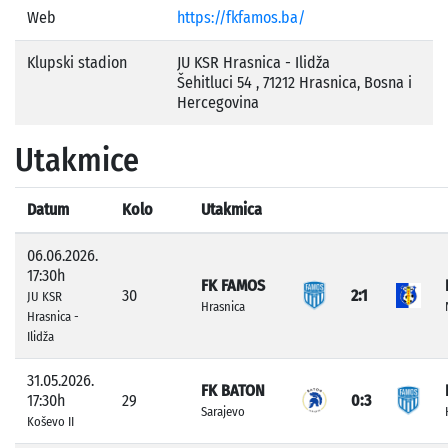
Web
https://fkfamos.ba/
Klupski stadion
JU KSR Hrasnica - Ilidža
Šehitluci 54 , 71212 Hrasnica, Bosna i
Hercegovina
Utakmice
Datum
Kolo
Utakmica
06.06.2026.
17:30h
FK FAMOS
30
2:1
JU KSR
Hrasnica
Hrasnica -
Ilidža
31.05.2026.
FK BATON
17:30h
29
0:3
Sarajevo
Koševo II