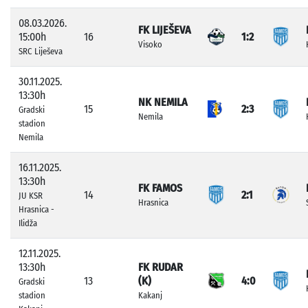
08.03.2026.
FK LIJEŠEVA
15:00h
16
1:2
Visoko
SRC Liješeva
30.11.2025.
13:30h
NK NEMILA
15
2:3
Gradski
Nemila
stadion
Nemila
16.11.2025.
13:30h
FK FAMOS
14
2:1
JU KSR
Hrasnica
Hrasnica -
Ilidža
12.11.2025.
13:30h
FK RUDAR
13
(K)
4:0
Gradski
stadion
Kakanj