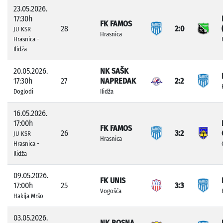
23.05.2026.
17:30h
FK FAMOS
28
2:0
JU KSR
Hrasnica
Hrasnica -
Ilidža
20.05.2026.
NK SAŠK
17:30h
27
NAPREDAK
2:2
Doglodi
Ilidža
16.05.2026.
17:00h
FK FAMOS
26
3:2
JU KSR
Hrasnica
Hrasnica -
Ilidža
09.05.2026.
FK UNIS
17:00h
25
3:3
Vogošća
Hakija Mršo
03.05.2026.
NK BOSNA