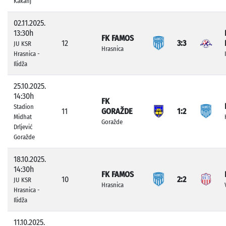
Kakanj
02.11.2025.
13:30h
FK FAMOS
12
3:3
JU KSR
Hrasnica
Hrasnica -
Ilidža
25.10.2025.
14:30h
FK
Stadion
11
GORAŽDE
1:2
Midhat
Goražde
Drljević
Goražde
18.10.2025.
14:30h
FK FAMOS
10
2:2
JU KSR
Hrasnica
Hrasnica -
Ilidža
11.10.2025.