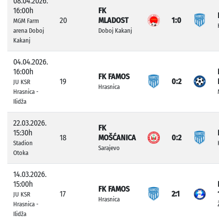
08.04.2026.
16:00h
FK
20
MLADOST
1:0
MGM Farm
arena Doboj
Doboj Kakanj
Kakanj
04.04.2026.
16:00h
FK FAMOS
19
0:2
JU KSR
Hrasnica
Hrasnica -
Ilidža
22.03.2026.
FK
15:30h
18
MOŠĆANICA
0:2
Stadion
Sarajevo
Otoka
14.03.2026.
15:00h
FK FAMOS
17
2:1
JU KSR
Hrasnica
Hrasnica -
Ilidža