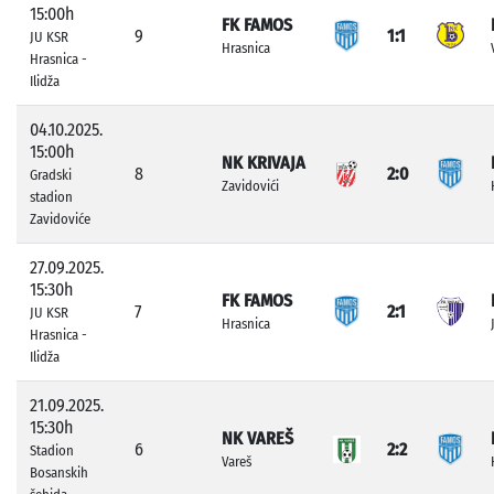
15:00h
FK FAMOS
9
1:1
JU KSR
Hrasnica
Hrasnica -
Ilidža
04.10.2025.
15:00h
NK KRIVAJA
8
2:0
Gradski
Zavidovići
stadion
Zavidoviće
27.09.2025.
15:30h
FK FAMOS
7
2:1
JU KSR
Hrasnica
Hrasnica -
Ilidža
21.09.2025.
15:30h
NK VAREŠ
6
2:2
Stadion
Vareš
Bosanskih